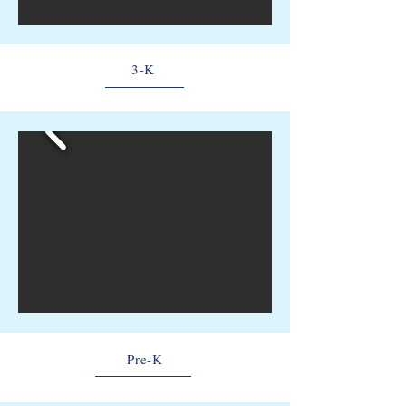
3-K
Pre-K​