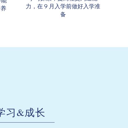
字能
力，在 9 月入学前做好入学准
培养
备
​学习&成长